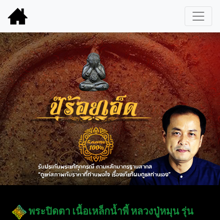
พระปิดตา เนื้อเหล็กน้ำพี้ หลวงปู่หมุน รุ่น